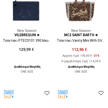
New Season
New Season
VILEBREQUIN ★
MC2 SAINT BARTH ★
Τσαντακι PTEC0101 390 bleu marine
Τσαντακι Vanity Mini With Strap VAMI001-00190L sand leopard 19
129,99 €
112,96 €
Αρχική τιμή:
143,00 €
-21%
Η χαμηλότερη τιμή
:
114,39 €
Διαθέσιμα Μεγέθη
Διαθέσιμα Μεγέθη
ONE SIZE
ONE SIZE