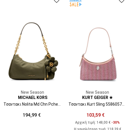
New Season
New Season
MICHAEL KORS
KURT GEIGER ★
Τσαντακι Nolita Md Chn Pchette W Charm 32T6AY5C2C 282 loden
Τσαντακι Kurt Sling 5586057609 57-pink comb
194,99 €
103,59 €
Αρχική τιμή:
148,00 €
-30%
Η χαμηλότερη τιμή
:
118,39 €