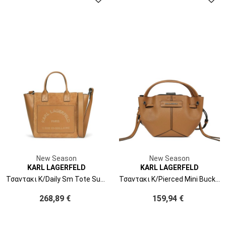
New Season
New Season
KARL LAGERFELD
KARL LAGERFELD
Τσαντακι K/Daily Sm Tote Suede B3W30094 1xv caramel
Τσαντακι K/Pierced Mini Bucket B3W30280 1xv caramel
268,89 €
159,94 €