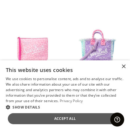
×
This website uses cookies
New Season
New Season
We use cookies to personalise content, ads and to analyse our traffic.
MC2 SAINT BARTH ★
MC2 SAINT BARTH ★
We also share information about your use of our site with our
Τσαντακι Aline Pochette ALIN001-03479L pastel leopard 21
Τσαντακι Vanity Mini With Strap VAMI001-03447L pastel leopard col
advertising and analytics partners who may combine it with other
information that you’ve provided to them or that they’ve collected
35,99 €
120,86 €
from your use of their services.
Privacy Policy
Αρχική τιμή:
45,00 €
-20%
Αρχική τιμή:
153,00 €
-21%
SHOW DETAILS
Η χαμηλότερη τιμή
:
40,49 €
Η χαμηλότερη τιμή
:
136,16 €
Διαθέσιμα Μεγέθη
Διαθέσιμα Μεγέθη
ACCEPT ALL
ONE SIZE
ONE SIZE