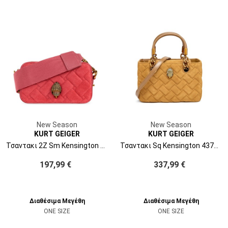
New Season
New Season
KURT GEIGER
KURT GEIGER
Τσαντακι 2Z Sm Kensington Camera 5389157219 57-pink comb
Τσαντακι Sq Kensington 4376833209 33-tan
197,99 €
337,99 €
Διαθέσιμα Μεγέθη
Διαθέσιμα Μεγέθη
ONE SIZE
ONE SIZE