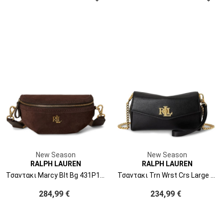
New Season
New Season
RALPH LAUREN
RALPH LAUREN
Τσαντακι Marcy Blt Bg 431P15644002 chestnut brown/chestnut brown
Τσαντακι Trn Wrst Crs Large 432P11743002 black
284,99 €
234,99 €