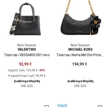
New Season
New Season
VALENTINO
MICHAEL KORS
Τσαντακι VBS5A805 001 nero
Τσαντακι Nolita Md Chn Pchette W Charm 32T6AY5C2C 001 black
92,99 €
194,99 €
Αρχική τιμή:
155,00 €
-40%
Η χαμηλότερη τιμή
:
98,99 €
Διαθέσιμα Μεγέθη
Διαθέσιμα Μεγέθη
ONE SIZE
ONE SIZE