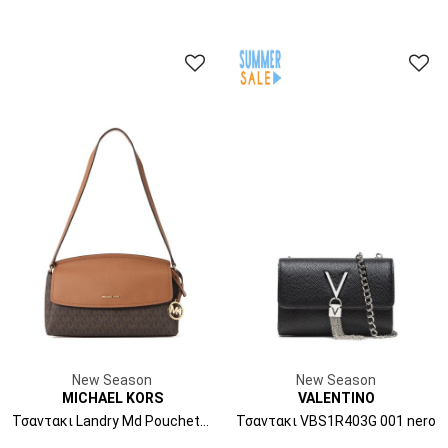
New Season
New Season
MICHAEL KORS
VALENTINO
Τσαντακι Landry Md Pouchette 32T6GX7U8B 252 brn/acorn
Τσαντακι VBS1R403G 001 nero