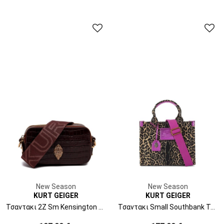
New Season
New Season
KURT GEIGER
KURT GEIGER
Τσαντακι 2Z Sm Kensington Camera 5389130419 30-brown
Τσαντακι Small Southbank Tote 4359239689 39-brown/oth