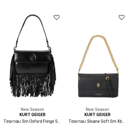
New Season
New Season
KURT GEIGER
KURT GEIGER
Τσαντακι Sm Oxford Fringe Shoulder Dr 5846300109 00-black
Τσαντακι Sloane Soft Sm Xbody 5832700109 00-black