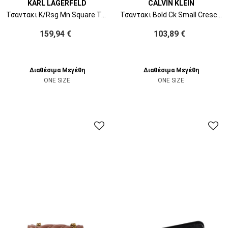
KARL LAGERFELD
CALVIN KLEIN
Τσαντακι K/Rsg Mn Square Tote Peb Emb B1W30042 101 white/black
Τσαντακι Bold Ck Small Crescent LV04F3561G 3L2 black/white
159,94 €
103,89 €
Διαθέσιμα Μεγέθη
Διαθέσιμα Μεγέθη
ONE SIZE
ONE SIZE