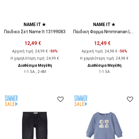
NAME IT ★
NAME IT ★
Παιδικο Σετ Name It 13199083
Παιδικη Φορμα Nmmnanan Loose Swe Pant Bru Camp 13205931 17-5912 TCX Dark Ivy
12,49 €
12,49 €
Αρχική τιμή:
24,99 €
-50%
Αρχική τιμή:
24,98 €
-50%
Η χαμηλότερη τιμή
:
24,99 €
Η χαμηλότερη τιμή
:
24,98 €
Διαθέσιμα Μεγέθη
Διαθέσιμα Μεγέθη
1-1.5A , 2-4M
1-1.5A