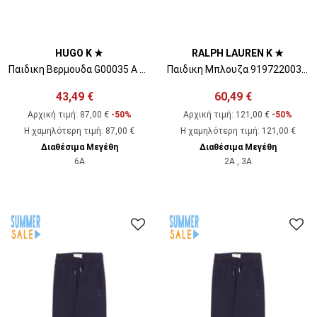
HUGO K ★
RALPH LAUREN K ★
Παιδικη Βερμουδα G00035 A m99 black/red
Παιδικη Μπλουζα 919722003 A 203 navy blue
43,49 €
60,49 €
Αρχική τιμή:
87,00 €
-50%
Αρχική τιμή:
121,00 €
-50%
Η χαμηλότερη τιμή
:
87,00 €
Η χαμηλότερη τιμή
:
121,00 €
Διαθέσιμα Μεγέθη
Διαθέσιμα Μεγέθη
6A
2A , 3A