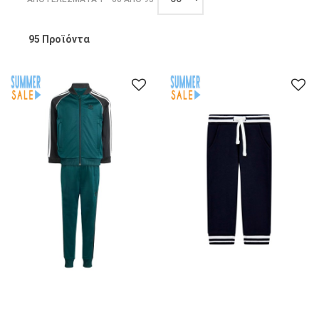
Τιμή
προϊόντος
95 Προϊόντα
ΦΙΛΤΡΑ
BRAND
ΜΈΓΕΘΟΣ
ΧΡΏΜΑ
ΤΙΜΉ
Επαναφορά
όλων