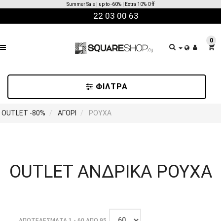
Code: EXTRA10 | (★) Items
22 03 00 63
ΤΑΞΙΝΟΜΗΣΗ
0
ΝΕΕΣ
ΦΙΛΤΡΑ
ΑΦΙΞΕΙΣ
-/+
OUTLET -80%
ΑΓΟΡΙ
ΡΟΥΧΑ
Όνομα
προϊόντος
Κατηγορία
OUTLET ΑΝΔΡΙΚΑ ΡΟΥΧΑ
Όνομα
κατασκευαστή
ΑΠΟΤΕΛΈΣΜΑΤΑ 1 - 60 ΑΠΌ 95