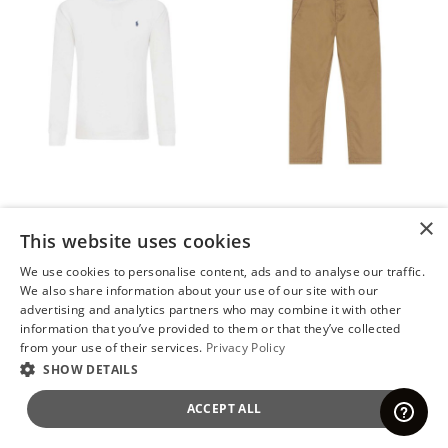
×
This website uses cookies
We use cookies to personalise content, ads and to analyse our traffic.
RALPH LAUREN K
HUGO K ★
We also share information about your use of our site with our
Παιδικη Μπλουζα 910212002 A 900 white
Παιδικο Παντελονι J24869 A 269 stone
advertising and analytics partners who may combine it with other
information that you’ve provided to them or that they’ve collected
30,49 €
55,49 €
from your use of their services.
Privacy Policy
Αρχική τιμή:
61,00 €
-50%
Αρχική τιμή:
110,99 €
-50%
SHOW DETAILS
Η χαμηλότερη τιμή
:
61,00 €
Η χαμηλότερη τιμή
:
110,99 €
Διαθέσιμα Μεγέθη
Διαθέσιμα Μεγέθη
ACCEPT ALL
3A
8A