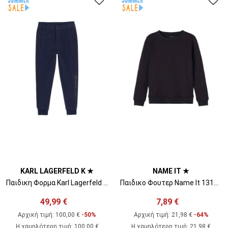
KARL LAGERFELD K ★
NAME IT ★
Παιδικη Φορμα Karl Lagerfeld Z24123 B
Παιδικο Φουτερ Name It 13194705
49,99 €
7,89 €
Αρχική τιμή:
100,00 €
-50%
Αρχική τιμή:
21,98 €
-64%
Η χαμηλότερη τιμή
:
100,00 €
Η χαμηλότερη τιμή
:
21,98 €