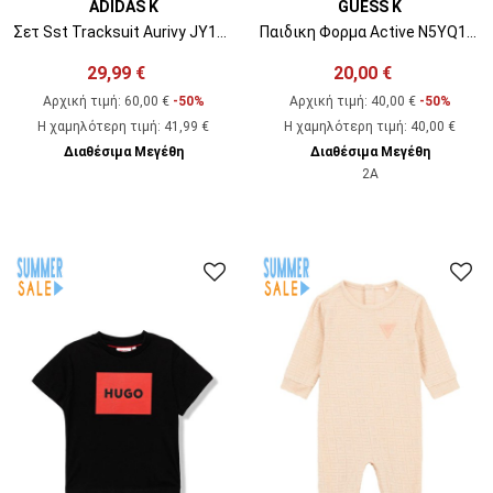
ADIDAS K
GUESS K
Σετ Sst Tracksuit Aurivy JY1145
Παιδικη Φορμα Active N5YQ17K0170 g7v2 smart blue
29,99 €
20,00 €
Αρχική τιμή:
60,00 €
-50%
Αρχική τιμή:
40,00 €
-50%
Η χαμηλότερη τιμή
:
41,99 €
Η χαμηλότερη τιμή
:
40,00 €
Διαθέσιμα Μεγέθη
Διαθέσιμα Μεγέθη
2A