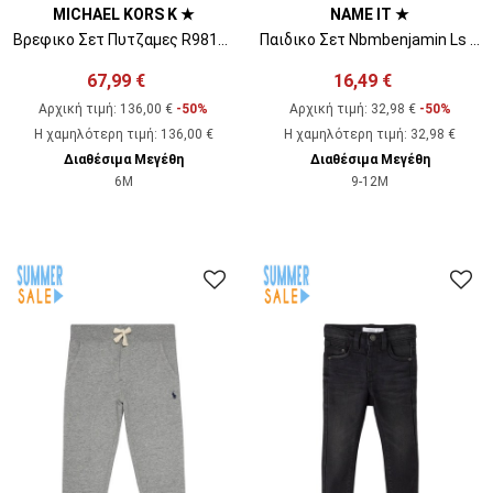
MICHAEL KORS K ★
NAME IT ★
Βρεφικο Σετ Πυτζαμες R98120 117 offwhite
Παιδικο Σετ Nbmbenjamin Ls Sweat Unb Set 13203747 17-1038 tcx tigers eye
67,99 €
16,49 €
Αρχική τιμή:
136,00 €
-50%
Αρχική τιμή:
32,98 €
-50%
Η χαμηλότερη τιμή
:
136,00 €
Η χαμηλότερη τιμή
:
32,98 €
Διαθέσιμα Μεγέθη
Διαθέσιμα Μεγέθη
6M
9-12M