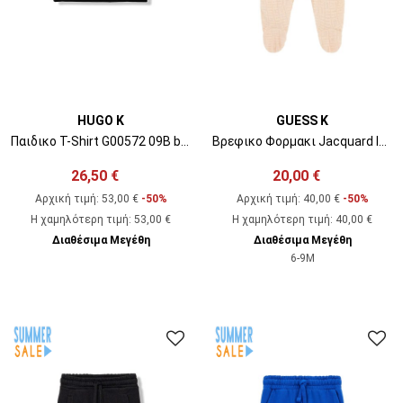
HUGO K
GUESS K
Παιδικο T-Shirt G00572 09B black
Βρεφικο Φορμακι Jacquard Interlock Overall H5YW09KBU64 g1et sand grain
26,50 €
20,00 €
Αρχική τιμή:
53,00 €
-50%
Αρχική τιμή:
40,00 €
-50%
Η χαμηλότερη τιμή
:
53,00 €
Η χαμηλότερη τιμή
:
40,00 €
Διαθέσιμα Μεγέθη
Διαθέσιμα Μεγέθη
6-9M