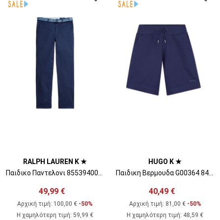
RALPH LAUREN K ★
HUGO K ★
Παιδικο Παντελονι 855394001 A 210 blue marine
Παιδικη Βερμουδα G00364 84n medieval blue
49,99 €
40,49 €
Αρχική τιμή:
100,00 €
-50%
Αρχική τιμή:
81,00 €
-50%
Η χαμηλότερη τιμή
:
59,99 €
Η χαμηλότερη τιμή
:
48,59 €