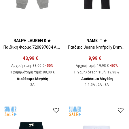
RALPH LAUREN K ★
NAME IT ★
Παιδικη Φορμα 720897004 A 941 grey
Παιδικο Jeans Nmfpolly Dnma1Tindy Pant Camp 13206152 BS000031 Black Denim
43,99 €
9,99 €
Αρχική τιμή:
88,00 €
-50%
Αρχική τιμή:
19,98 €
-50%
Η χαμηλότερη τιμή
:
88,00 €
Η χαμηλότερη τιμή
:
19,98 €
Διαθέσιμα Μεγέθη
Διαθέσιμα Μεγέθη
2A
1-1.5A , 2A , 3A