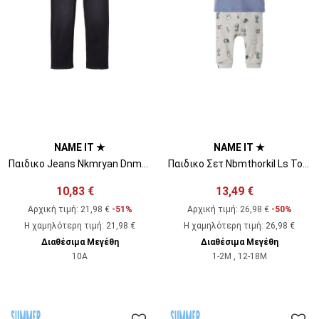
NAME IT ★
NAME IT ★
Παιδικο Jeans Nkmryan Dnmthri Pant Camp 13206162 BS000031 Black Denim
Παιδικο Σετ Nbmthorkil Ls Top Set 13203738 17-3912 tcx wild wind
10,83 €
13,49 €
Αρχική τιμή:
21,98 €
-51%
Αρχική τιμή:
26,98 €
-50%
Η χαμηλότερη τιμή
:
21,98 €
Η χαμηλότερη τιμή
:
26,98 €
Διαθέσιμα Μεγέθη
Διαθέσιμα Μεγέθη
10A
1-2M , 12-18M