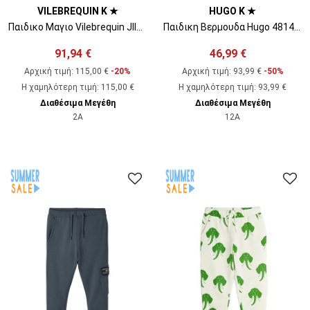
VILEBREQUIN K ★
HUGO K ★
Παιδικο Μαγιο Vilebrequin JIIU0D18
Παιδικη Βερμουδα Hugo 4814 J Shorts J24814 J blue
91,94 €
46,99 €
Αρχική τιμή:
115,00 €
-20%
Αρχική τιμή:
93,99 €
-50%
Η χαμηλότερη τιμή
:
115,00 €
Η χαμηλότερη τιμή
:
93,99 €
Διαθέσιμα Μεγέθη
Διαθέσιμα Μεγέθη
2A
12A