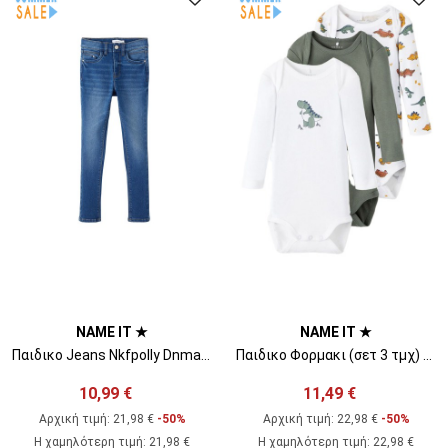
NAME IT ★
NAME IT ★
Παιδικο Jeans Nkfpolly Dnma1Tindy Hw Pant Camp 13206147 BS000065 Medium Blue Denim
Παιδικο Φορμακι (σετ 3 τμχ) Nbmbody 3P Ls Laurel Wreath Dino Noos 13206293 17-6009 TCX Laurel Wreath
10,99 €
11,49 €
Αρχική τιμή:
21,98 €
-50%
Αρχική τιμή:
22,98 €
-50%
Η χαμηλότερη τιμή
:
21,98 €
Η χαμηλότερη τιμή
:
22,98 €