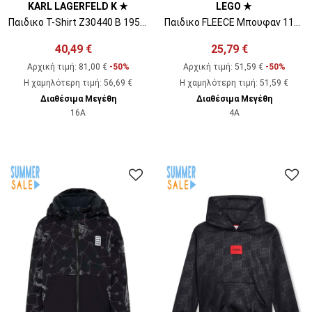
KARL LAGERFELD K ★
LEGO ★
Παιδικο T-Shirt Z30440 B 195 off white
Παιδικο FLEECE Μπουφαν 11010290 557 blue
40,49 €
25,79 €
Αρχική τιμή:
81,00 €
-50%
Αρχική τιμή:
51,59 €
-50%
Η χαμηλότερη τιμή
:
56,69 €
Η χαμηλότερη τιμή
:
51,59 €
Διαθέσιμα Μεγέθη
Διαθέσιμα Μεγέθη
16A
4A