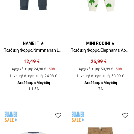
NAME IT ★
MINI RODINI ★
Παιδικη Φορμα Nmmnanan Loose Swe Pant Bru Camp 13205931 19-4220 TCX Dark Slate
Παιδικη Φορμα Elephants Aop Sweatpants 2223013211 offwhite
12,49 €
26,99 €
Αρχική τιμή:
24,98 €
-50%
Αρχική τιμή:
53,99 €
-50%
Η χαμηλότερη τιμή
:
24,98 €
Η χαμηλότερη τιμή
:
53,99 €
Διαθέσιμα Μεγέθη
Διαθέσιμα Μεγέθη
1-1.5A
7A