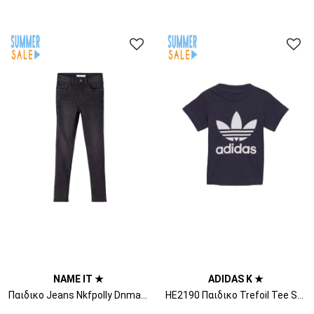
NAME IT ★
ADIDAS K ★
Παιδικο Jeans Nkfpolly Dnma1Tindy Hw Pant Camp 13206147 BS000031 Black Denim
HE2190 Παιδικο Trefoil Tee Shanav/White